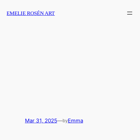
Skip
EMELIE ROSÉN ART
to
content
Mar 31, 2025
—
Emma
by