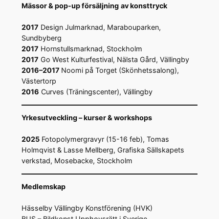
Mässor & pop-up försäljning
av konsttryck
2017
Design Julmarknad, Marabouparken,
Sundbyberg
2017
Hornstullsmarknad, Stockholm
2017
Go West Kulturfestival, Nälsta Gård, Vällingby
2016–2017
Noomi på Torget (Skönhetssalong),
Västertorp
2016
Curves (Träningscenter), Vällingby
Yrkesutveckling – kurser & workshops
2025
Fotopolymergravyr (15-16 feb), Tomas
Holmqvist & Lasse Mellberg, Grafiska Sällskapets
verkstad, Mosebacke, Stockholm
Medlemskap
Hässelby Vällingby Konstförening (HVK)
BUS – Bildkonst Upphovsrätt i Sverige