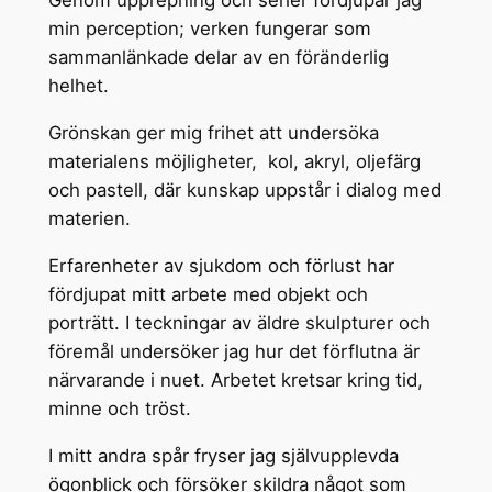
Genom upprepning och serier fördjupar jag
min perception; verken fungerar som
sammanlänkade delar av en föränderlig
helhet.
Grönskan ger mig frihet att undersöka
materialens möjligheter, kol, akryl, oljefärg
och pastell, där kunskap uppstår i dialog med
materien.
Erfarenheter av sjukdom och förlust har
fördjupat mitt arbete med objekt och
porträtt. I teckningar av äldre skulpturer och
föremål undersöker jag hur det förflutna är
närvarande i nuet. Arbetet kretsar kring tid,
minne och tröst.
I mitt andra spår fryser jag självupplevda
ögonblick och försöker skildra något som