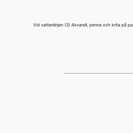
Vid vattenlinjen (3) Akvarell, penna och krita på 
←
Previous:
Previous Post