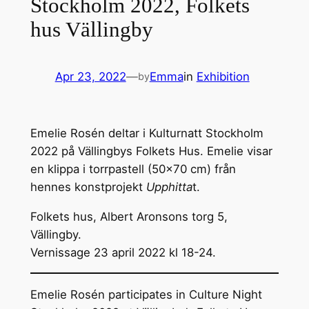
Stockholm 2022, Folkets
hus Vällingby
Apr 23, 2022
—
Emma
in
Exhibition
by
Emelie Rosén deltar i Kulturnatt Stockholm
2022 på Vällingbys Folkets Hus. Emelie visar
en klippa i torrpastell (50×70 cm) från
hennes konstprojekt
Upphitta
t.
Folkets hus, Albert Aronsons torg 5,
Vällingby.
Vernissage 23 april 2022 kl 18-24.
Emelie Rosén participates in Culture Night