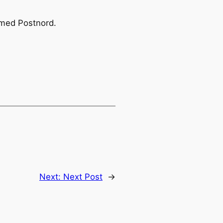
 med Postnord.
Next:
Next Post
→