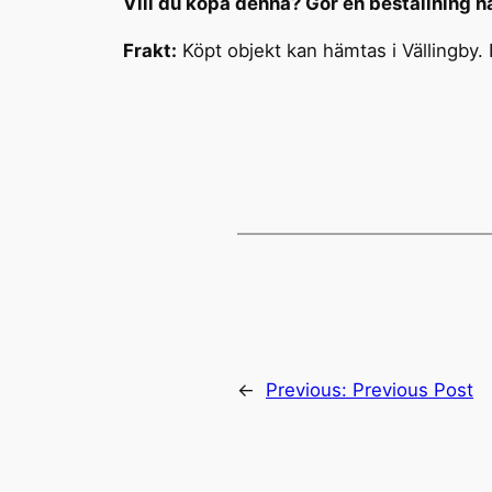
Vill du köpa denna? Gör en beställning h
Frakt:
Köpt objekt kan hämtas i Vällingby.
←
Previous:
Previous Post