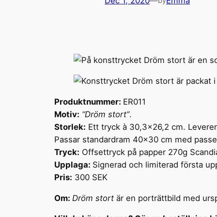
Dec 1, 2020
—
Emma
by
Produktnummer:
ER011
Motiv:
“Dröm stort”
.
Storlek:
Ett tryck à 30,3×26,2 cm. Levere
Passar standardram 40×30 cm med passep
Tryck:
Offsettryck på papper 270g Scandi
Upplaga:
Signerad och limiterad första up
Pris:
300 SEK
Om:
Dröm stort
är en porträttbild med ursp