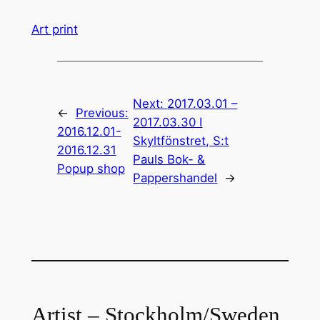
Art print
Next:
2017.03.01 –
←
Previous:
2017.03.30 I
2016.12.01-
Skyltfönstret, S:t
2016.12.31
Pauls Bok- &
Popup shop
Pappershandel
→
Artist – Stockholm/Sweden