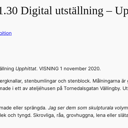
.30 Digital utställning – Up
bition
ällning
Upphittat
. VISNING 1 november 2020.
ergknallar, stenbumlingar och stenblock. Målningarna är gj
made i ett av ateljéhusen på Tornedalsgatan Vällingby. U
ormade eller sprängda.
Jag ser dem som skulpturala volyme
lek och tyngd. Skrovliga, råa, grovhuggna, lena eller släta