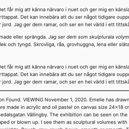
. Det får mig att känna närvaro i nuet och ger mig en käns
borttappat. Det kan innebära att du ser något tidigare 
r jord. Jag ger dem ramar, och ser en hel värld i ett tittsk
ormade eller sprängda.
Jag ser dem som skulpturala volyme
lek och tyngd. Skrovliga, råa, grovhuggna, lena eller släta
. Det får mig att känna närvaro i nuet och ger mig en käns
borttappat. Det kan innebära att du ser något tidigare 
r jord. Jag ger dem ramar, och ser en hel värld i ett tittsk
tion Found. VIEWING November 1, 2020. Emelie has drawn
are made in acrylic and oil pastel on canvas size 24×18
nedalsgatan Vällingby. The exhibition can be seen on the
aped or blown up. I see them as sculptural volumes with 