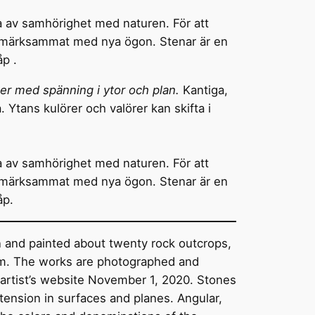
la av samhörighet med naturen. För att
ouppmärksammat med nya ögon. Stenar är en
åp .
r med spänning i ytor och plan.
Kantiga,
. Ytans kulörer och valörer kan skifta i
la av samhörighet med naturen. För att
ouppmärksammat med nya ögon. Stenar är en
åp.
 and painted about twenty rock outcrops,
 cm. The works are photographed and
 artist’s website November 1, 2020. Stones
tension in surfaces and planes. Angular,