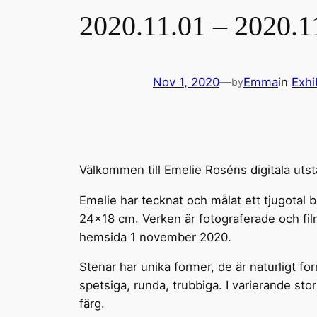
2020.11.01 – 2020.11
Nov 1, 2020
—
Emma
in
Exhi
by
Välkommen till Emelie Roséns digitala utst
Emelie har tecknat och målat ett tjugotal b
24×18 cm. Verken är fotograferade och fil
hemsida 1 november 2020.
Stenar har unika former, de är naturligt f
spetsiga, runda, trubbiga. I varierande stor
färg.